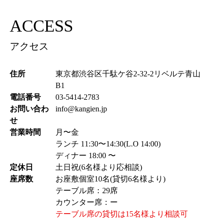
ACCESS
アクセス
住所
東京都渋谷区千駄ケ谷2-32-2リベルテ青山
B1
電話番号
03-5414-2783
お問い合わ
info@kangien.jp
せ
営業時間
月〜金
ランチ 11:30〜14:30(L.O 14:00)
ディナー 18:00 〜
定休日
土日祝(6名様より応相談)
座席数
お座敷個室10名(貸切6名様より)
テーブル席：29席
カウンター席：ー
テーブル席の貸切は15名様より相談可