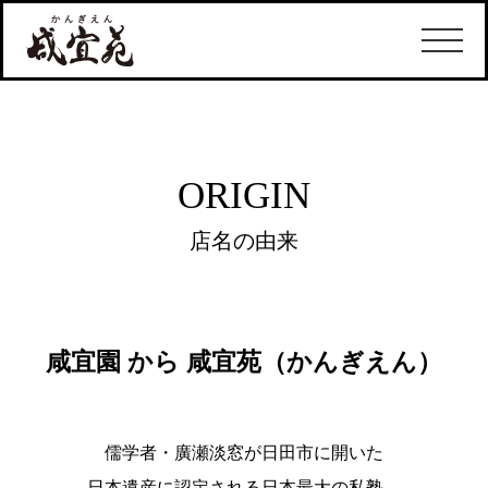
ORIGIN
店名の由来
咸宜園 から 咸宜苑（かんぎえん）
儒学者・廣瀬淡窓が日田市に開いた
日本遺産に認定される日本最大の私塾。