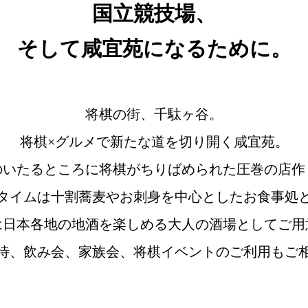
国立競技場、
そして咸宜苑になるために。
将棋の街、千駄ヶ谷。
将棋×グルメで新たな道を切り開く咸宜苑。
のいたるところに将棋がちりばめられた圧巻の店作
タイムは十割蕎麦やお刺身を中心としたお食事処
は日本各地の地酒を楽しめる大人の酒場としてご用
待、飲み会、家族会、将棋イベントのご利用もご