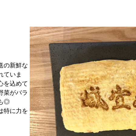
送の新鮮な
れていま
心を込めて
野菜がバラ
も◎
は特に力を