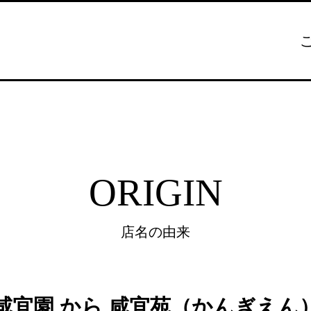
ORIGIN
店名の由来
咸宜園 から 咸宜苑（かんぎえん