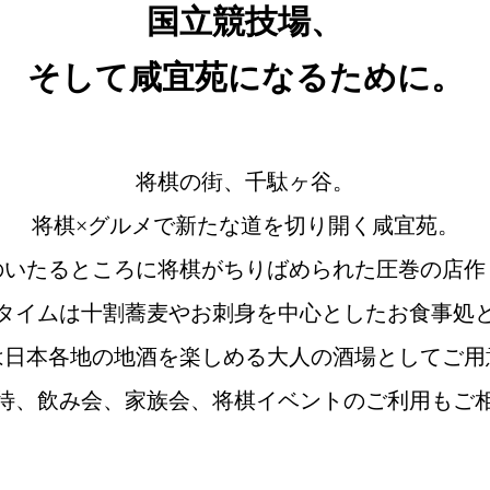
国立競技場、
そして咸宜苑になるために。
将棋の街、千駄ヶ谷。
将棋×グルメで新たな道を切り開く咸宜苑。
のいたるところに将棋がちりばめられた圧巻の店作
タイムは十割蕎麦やお刺身を中心としたお食事処
は日本各地の地酒を楽しめる大人の酒場としてご用
待、飲み会、家族会、将棋イベントのご利用もご