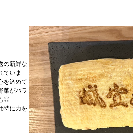
送の新鮮な
れていま
心を込めて
野菜がバラ
も◎
は特に力を