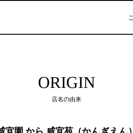
ORIGIN
店名の由来
咸宜園 から 咸宜苑（かんぎえん