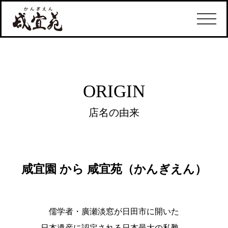
ORIGIN
店名の由来
咸宜園 から 咸宜苑（かんぎえん）
儒学者・廣瀬淡窓が日田市に開いた
日本遺産に認定される日本最大の私塾。