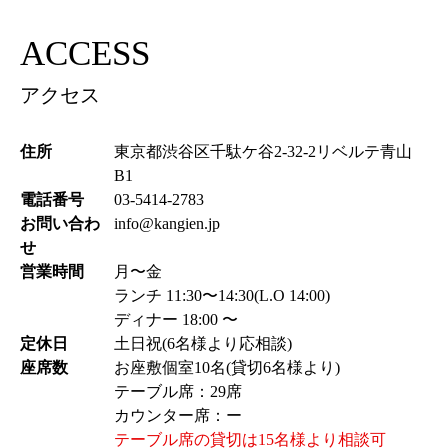
ACCESS
アクセス
住所
東京都渋谷区千駄ケ谷2-32-2リベルテ青山
B1
電話番号
03-5414-2783
お問い合わ
info@kangien.jp
せ
営業時間
月〜金
ランチ 11:30〜14:30(L.O 14:00)
ディナー 18:00 〜
定休日
土日祝(6名様より応相談)
座席数
お座敷個室10名(貸切6名様より)
テーブル席：29席
カウンター席：ー
テーブル席の貸切は15名様より相談可