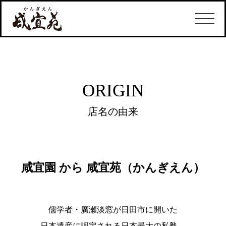
ORIGIN
店名の由来
咸宜園 から 咸宜苑（かんぎえん）
儒学者・廣瀬淡窓が日田市に開いた
日本遺産に認定される日本最大の私塾。