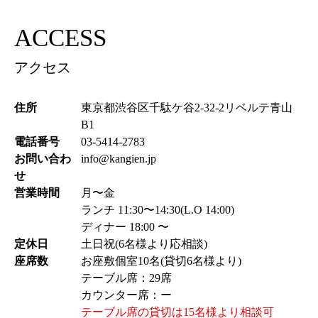
ACCESS
アクセス
住所
東京都渋谷区千駄ケ谷2-32-2リベルテ青山
B1
電話番号
03-5414-2783
お問い合わ
info@kangien.jp
せ
営業時間
月〜金
ランチ 11:30〜14:30(L.O 14:00)
ディナー 18:00 〜
定休日
土日祝(6名様より応相談)
座席数
お座敷個室10名(貸切6名様より)
テーブル席：29席
カウンター席：ー
テーブル席の貸切は15名様より相談可