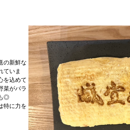
送の新鮮な
れていま
心を込めて
野菜がバラ
も◎
は特に力を