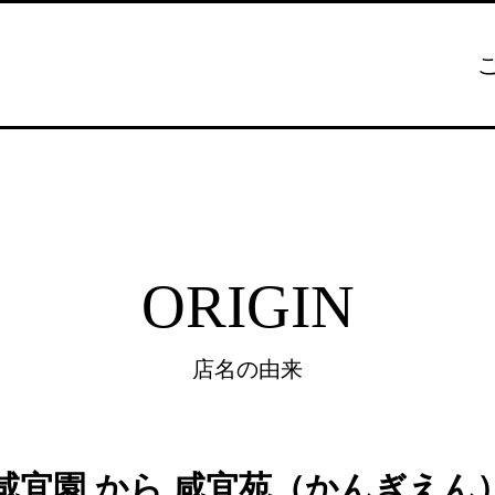
ORIGIN
店名の由来
咸宜園 から 咸宜苑（かんぎえん