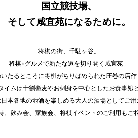
国立競技場、
そして咸宜苑になるために。
将棋の街、千駄ヶ谷。
将棋×グルメで新たな道を切り開く咸宜苑。
のいたるところに将棋がちりばめられた圧巻の店作
タイムは十割蕎麦やお刺身を中心としたお食事処
は日本各地の地酒を楽しめる大人の酒場としてご用
待、飲み会、家族会、将棋イベントのご利用もご