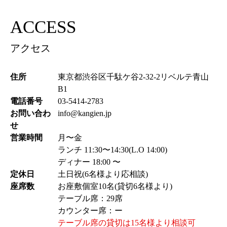
ACCESS
アクセス
住所
東京都渋谷区千駄ケ谷2-32-2リベルテ青山
B1
電話番号
03-5414-2783
お問い合わ
info@kangien.jp
せ
営業時間
月〜金
ランチ 11:30〜14:30(L.O 14:00)
ディナー 18:00 〜
定休日
土日祝(6名様より応相談)
座席数
お座敷個室10名(貸切6名様より)
テーブル席：29席
カウンター席：ー
テーブル席の貸切は15名様より相談可