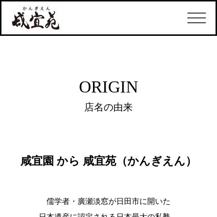
ORIGIN
店名の由来
咸宜園 から 咸宜苑（かんぎえん）
儒学者・廣瀬淡窓が日田市に開いた
日本遺産に認定される日本最大の私塾。