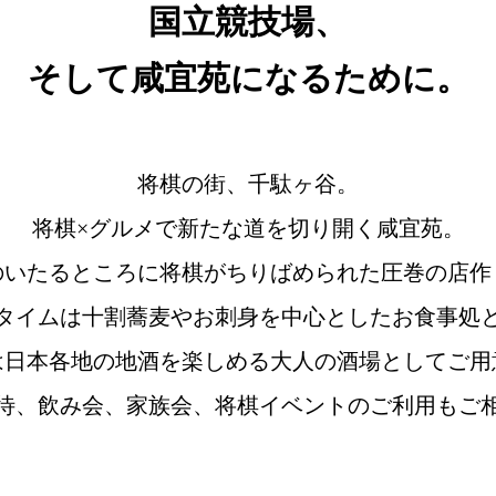
国立競技場、
そして咸宜苑になるために。
将棋の街、千駄ヶ谷。
将棋×グルメで新たな道を切り開く咸宜苑。
のいたるところに将棋がちりばめられた圧巻の店作
タイムは十割蕎麦やお刺身を中心としたお食事処
は日本各地の地酒を楽しめる大人の酒場としてご用
待、飲み会、家族会、将棋イベントのご利用もご