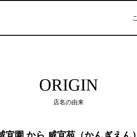
ORIGIN
店名の由来
咸宜園 から 咸宜苑（かんぎえん