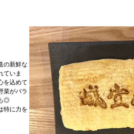
送の新鮮な
れていま
心を込めて
野菜がバラ
も◎
は特に力を