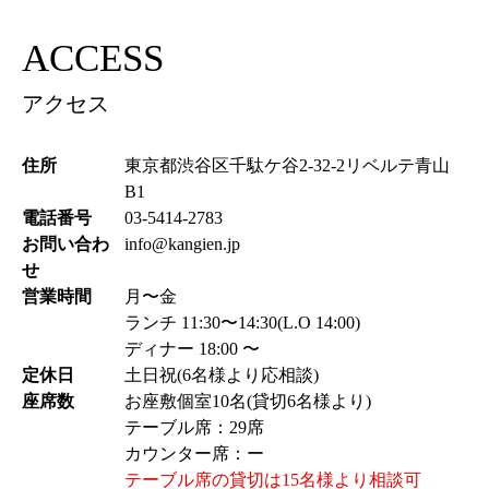
ACCESS
アクセス
住所
東京都渋谷区千駄ケ谷2-32-2リベルテ青山
B1
電話番号
03-5414-2783
お問い合わ
info@kangien.jp
せ
営業時間
月〜金
ランチ 11:30〜14:30(L.O 14:00)
ディナー 18:00 〜
定休日
土日祝(6名様より応相談)
座席数
お座敷個室10名(貸切6名様より)
テーブル席：29席
カウンター席：ー
テーブル席の貸切は15名様より相談可