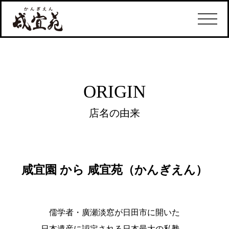
ORIGIN
店名の由来
咸宜園 から 咸宜苑（かんぎえん）
儒学者・廣瀬淡窓が日田市に開いた
日本遺産に認定される日本最大の私塾。