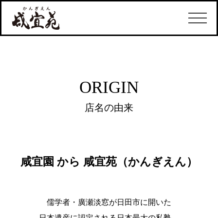
ORIGIN
店名の由来
咸宜園 から 咸宜苑（かんぎえん）
儒学者・廣瀬淡窓が日田市に開いた
日本遺産に認定される日本最大の私塾。