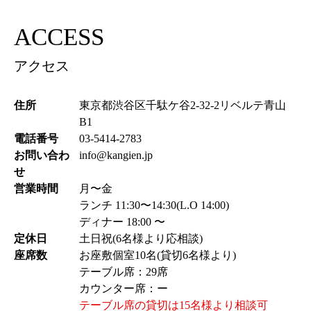
ACCESS
アクセス
住所
東京都渋谷区千駄ケ谷2-32-2リベルテ青山
B1
電話番号
03-5414-2783
お問い合わ
info@kangien.jp
せ
営業時間
月〜金
ランチ 11:30〜14:30(L.O 14:00)
ディナー 18:00 〜
定休日
土日祝(6名様より応相談)
座席数
お座敷個室10名(貸切6名様より)
テーブル席：29席
カウンター席：ー
テーブル席の貸切は15名様より相談可