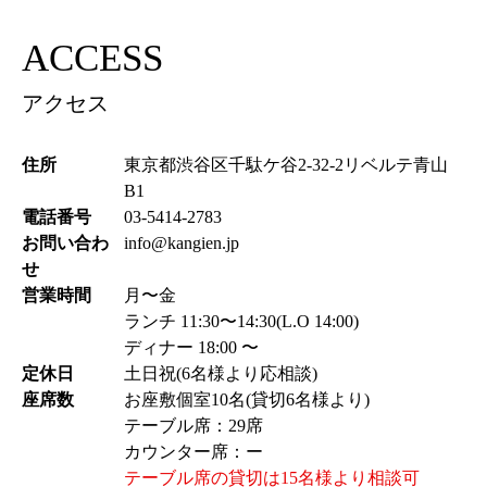
ACCESS
アクセス
住所
東京都渋谷区千駄ケ谷2-32-2リベルテ青山
B1
電話番号
03-5414-2783
お問い合わ
info@kangien.jp
せ
営業時間
月〜金
ランチ 11:30〜14:30(L.O 14:00)
ディナー 18:00 〜
定休日
土日祝(6名様より応相談)
座席数
お座敷個室10名(貸切6名様より)
テーブル席：29席
カウンター席：ー
テーブル席の貸切は15名様より相談可