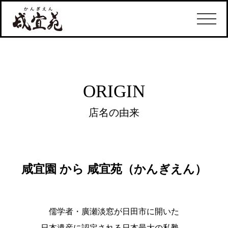
ORIGIN
店名の由来
咸宜園 から 咸宜苑（かんぎえん）
儒学者・廣瀬淡窓が日田市に開いた
日本遺産に認定される日本最大の私塾。