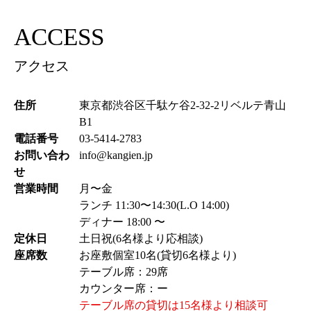
ACCESS
アクセス
住所
東京都渋谷区千駄ケ谷2-32-2リベルテ青山
B1
電話番号
03-5414-2783
お問い合わ
info@kangien.jp
せ
営業時間
月〜金
ランチ 11:30〜14:30(L.O 14:00)
ディナー 18:00 〜
定休日
土日祝(6名様より応相談)
座席数
お座敷個室10名(貸切6名様より)
テーブル席：29席
カウンター席：ー
テーブル席の貸切は15名様より相談可