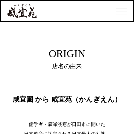
ORIGIN
店名の由来
咸宜園 から 咸宜苑（かんぎえん）
儒学者・廣瀬淡窓が日田市に開いた
日本遺産に認定される日本最大の私塾。