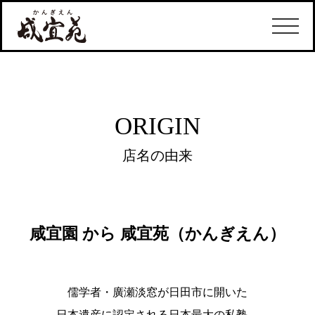
ORIGIN
店名の由来
咸宜園 から 咸宜苑（かんぎえん）
儒学者・廣瀬淡窓が日田市に開いた
日本遺産に認定される日本最大の私塾。