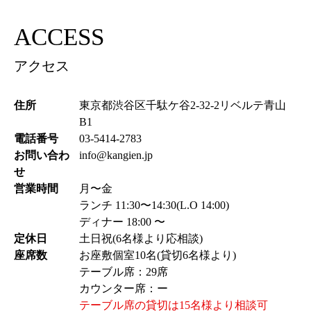
ACCESS
アクセス
住所
東京都渋谷区千駄ケ谷2-32-2リベルテ青山
B1
電話番号
03-5414-2783
お問い合わ
info@kangien.jp
せ
営業時間
月〜金
ランチ 11:30〜14:30(L.O 14:00)
ディナー 18:00 〜
定休日
土日祝(6名様より応相談)
座席数
お座敷個室10名(貸切6名様より)
テーブル席：29席
カウンター席：ー
テーブル席の貸切は15名様より相談可